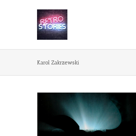
Przejdź
do
zawartości
Karol Zakrzewski