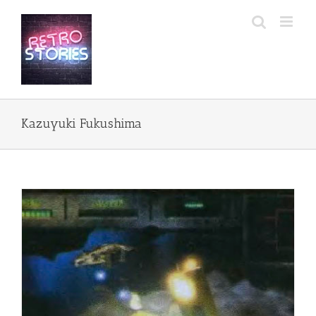
Przejdź
do
zawartości
Kazuyuki Fukushima