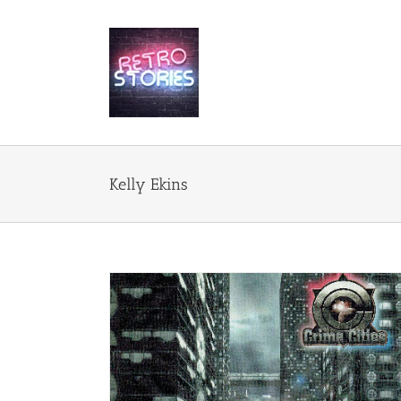
Przejdź
do
zawartości
Kelly Ekins