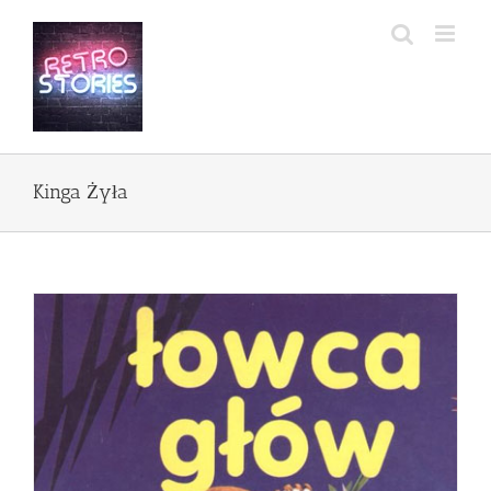
Przejdź
do
zawartości
Kinga Żyła