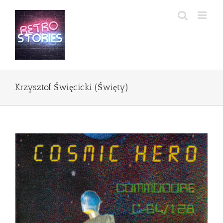
Przejdź
do
zawartości
Krzysztof Święcicki (Święty)