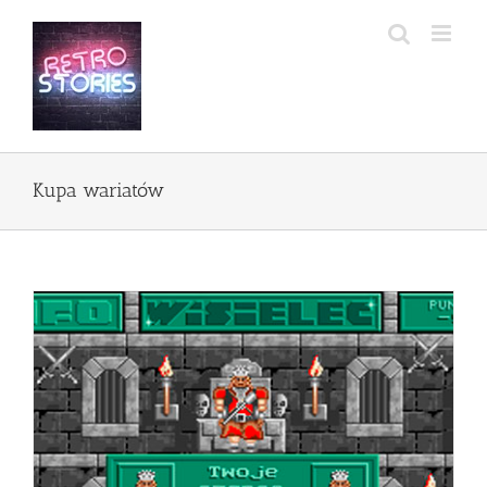
Przejdź
do
zawartości
Kupa wariatów