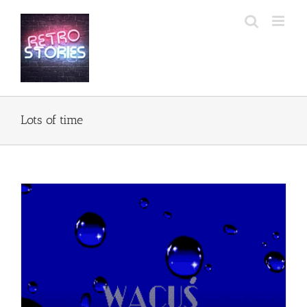
Przejdź
do
zawartości
Lots of time