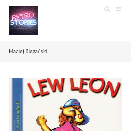
Przejdź
do
zawartości
Maciej Biegański