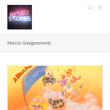
Przejdź
do
zawartości
Marcin Grzegorzewski