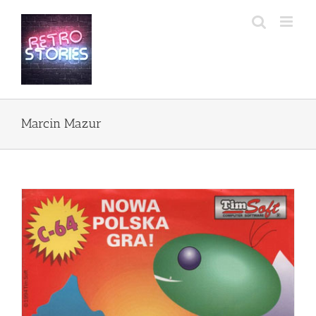
Przejdź
do
zawartości
Marcin Mazur