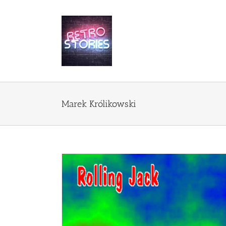
Przejdź
do
zawartości
Marek Królikowski