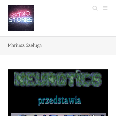
Przejdź
do
zawartości
Mariusz Szeluga