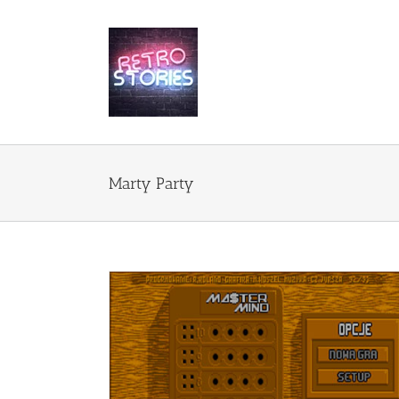
Przejdź
do
zawartości
Marty Party