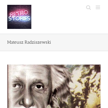
Przejdź
do
zawartości
Mateusz Radziszewski