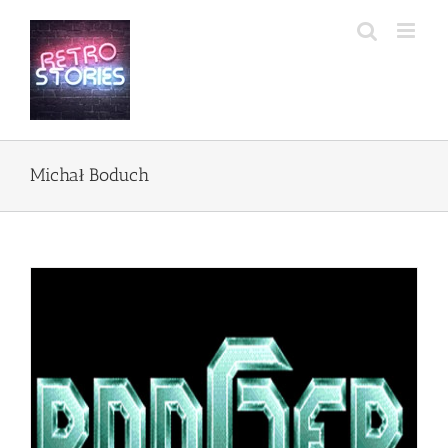
Przejdź
do
zawartości
Michał Boduch