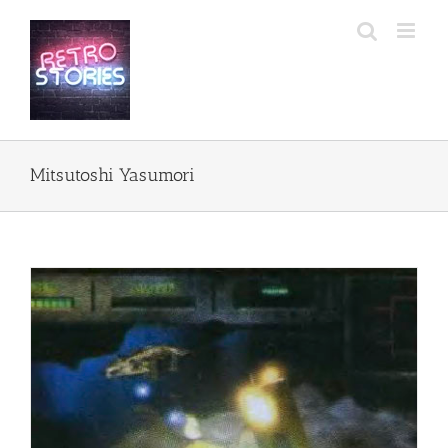
Przejdź
do
zawartości
Mitsutoshi Yasumori