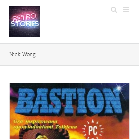
Przejdź
do
zawartości
Nick Wong