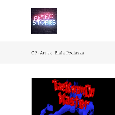
Przejdź
do
zawartości
OP-Art s.c. Biała Podlaska