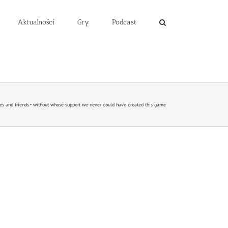
Aktualności
Gry
Podcast
es and friends - without whose support we never could have created this game