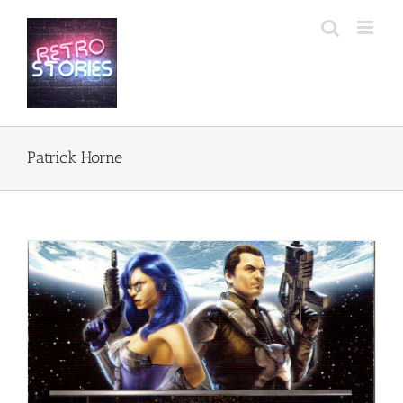
Przejdź
do
zawartości
Patrick Horne