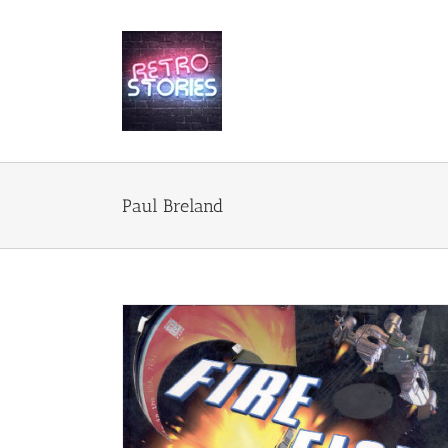
Przejdź
do
zawartości
Paul Breland