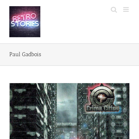
Przejdź
do
zawartości
Paul Gadbois