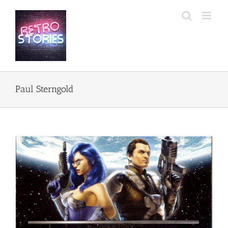
Przejdź
do
zawartości
Paul Sterngold