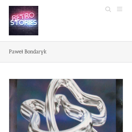
Przejdź
do
zawartości
Paweł Bondaryk