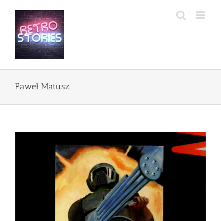
Przejdź
do
zawartości
Paweł Matusz