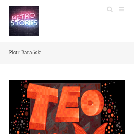
Przejdź
do
zawartości
Piotr Barański