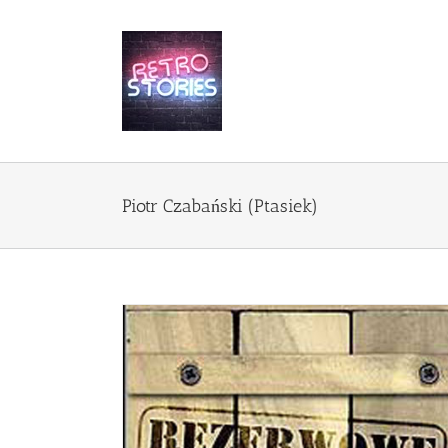
Przejdź
do
zawartości
Piotr Czabański (Ptasiek)