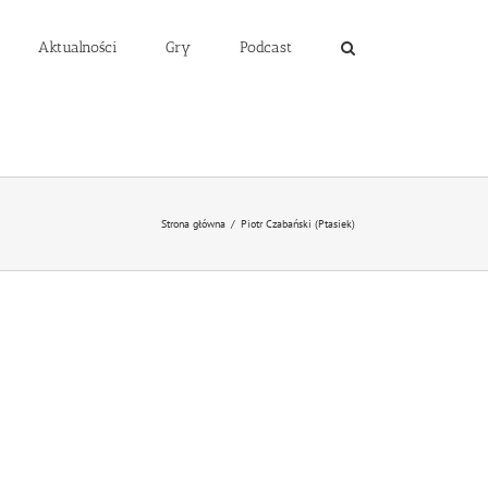
Aktualności
Gry
Podcast
Strona główna
/
Piotr Czabański (Ptasiek)