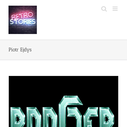
Przejdź
do
zawartości
Piotr Ejdys