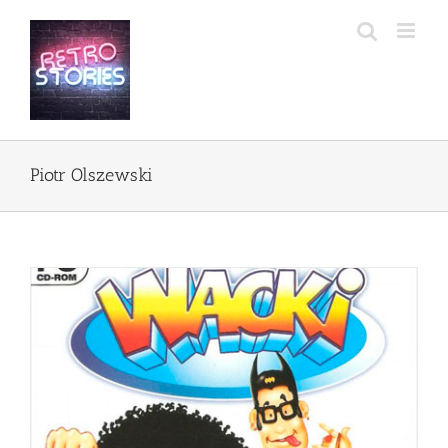
Przejdź
do
zawartości
Piotr Olszewski