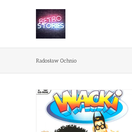
Przejdź
do
zawartości
Radosław Ochnio