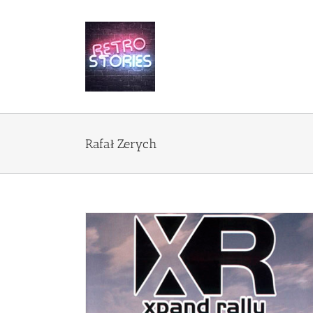
Przejdź
do
zawartości
Rafał Zerych