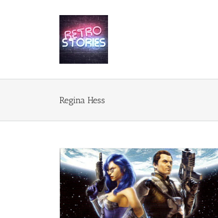
Przejdź
do
zawartości
Regina Hess