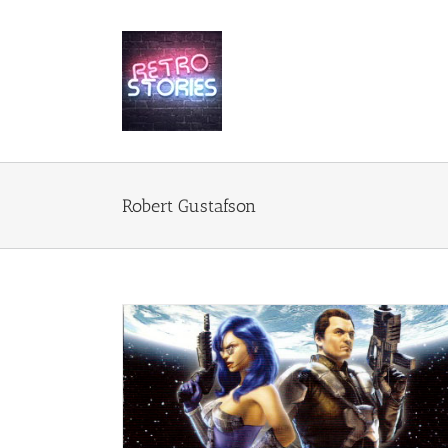
Przejdź
do
zawartości
Robert Gustafson