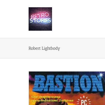
Przejdź
do
zawartości
Robert Lightbody