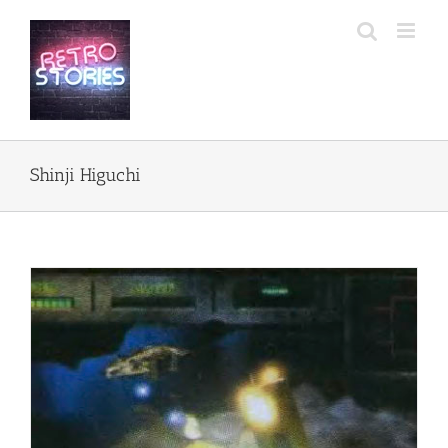
Przejdź
do
zawartości
Shinji Higuchi