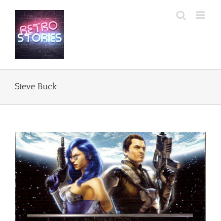
Przejdź
do
zawartości
Steve Buck