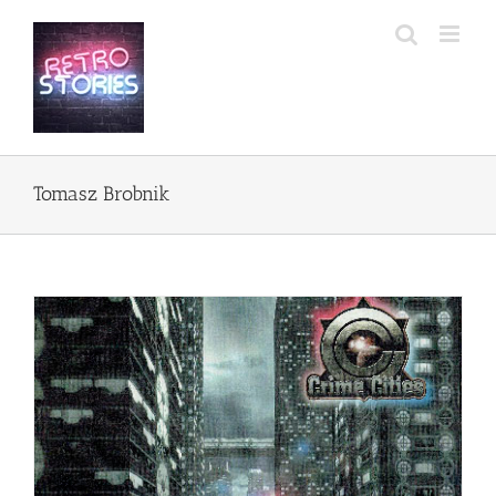
Przejdź
do
zawartości
Tomasz Brobnik