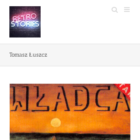
Przejdź
do
zawartości
Tomasz Łuszcz