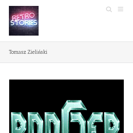
Przejdź
do
zawartości
Tomasz Zieliński