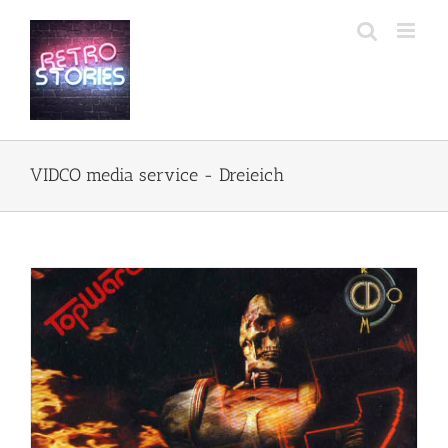
Przejdź
do
zawartości
VIDCO media service - Dreieich