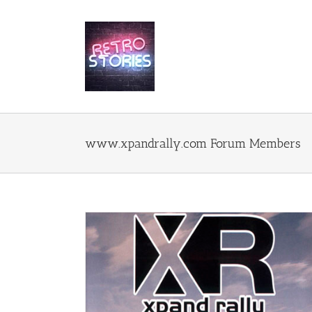
Przejdź
do
zawartości
www.xpandrally.com Forum Members