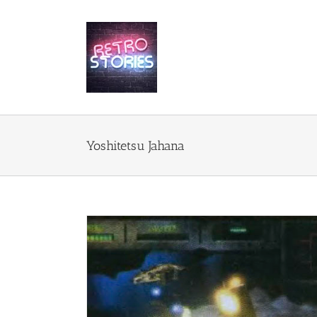
Przejdź
do
zawartości
Yoshitetsu Jahana