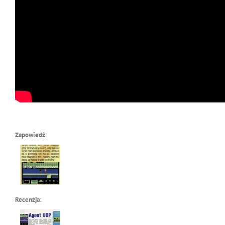
Zapowiedź
:
Recenzja
: