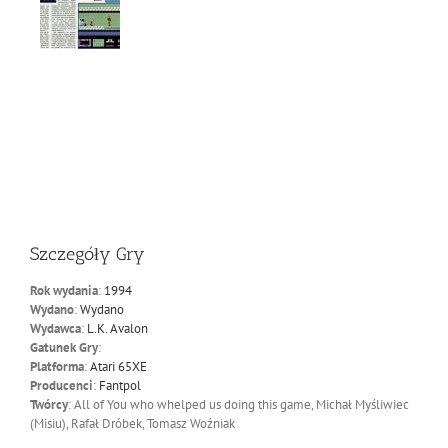
Szczegóły Gry
Rok wydania
:
1994
Wydano
:
Wydano
Wydawca
:
L.K. Avalon
Gatunek Gry
:
Platforma
:
Atari 65XE
Producenci
:
Fantpol
Twórcy
: All of You who whelped us doing this game, Michał Myśliwiec
(Misiu), Rafał Dróbek, Tomasz Woźniak