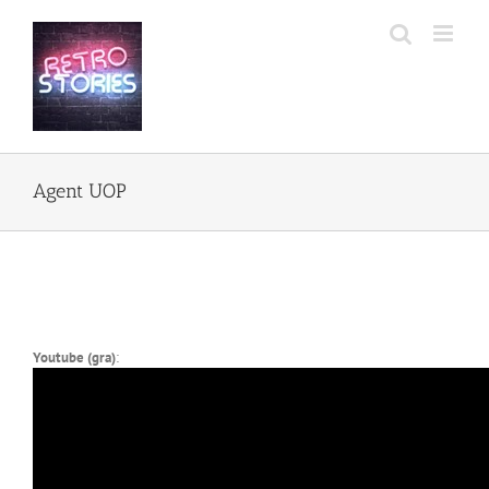
Przejdź
do
zawartości
Agent UOP
Youtube (gra)
: