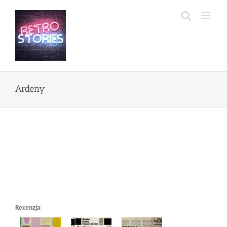
Przejdź
do
zawartości
Ardeny
Recenzja
: