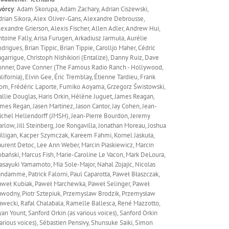
wórcy
: Adam Skorupa, Adam Zachary, Adrian Ciszewski,
rian Sikora, Alex Oliver-Gans, Alexandre Debrousse,
exandre Grierson, Alexis Fischer, Allen Adler, Andrew Hui,
toine Fally, Arisa Furugen, Arkadiusz Jarmuła, Aurélie
drigues, Brian Tippic, Brian Tippie, Carolljo Maher, Cédric
garrigue, Christoph Nishikiori (Entalize), Danny Ruiz, Dave
onner, Dave Conner (The Famous Radio Ranch - Hollywood,
lifornia), Elvin Gee, Éric Tremblay, Étienne Tardieu, Frank
om, Frédéric Laporte, Fumiko Aoyama, Grzegorz Świstowski,
llie Douglas, Haris Orkin, Hélène Juguet, James Reagan,
mes Regan, Jasen Martinez, Jason Cantor, Jay Cohen, Jean-
chel Hellendorff (JMSH), Jean-Pierre Bourdon, Jeremy
rlow, Jill Steinberg, Joe Rongavilla, Jonathan Moreau, Joshua
lligan, Kacper Szymczak, Kareem Fahmi, Kornel Jaskuła,
urent Detoc, Lee Ann Weber, Marcin Piaskiewicz, Marcin
bański, Marcus Fish, Marie-Caroline Le Vacon, Mark DeLoura,
sayuki Yamamoto, Mia Sole-Major, Nahal Zojajic, Nicolas
ndamme, Patrick Falorni, Paul Caparotta, Paweł Błaszczak,
aweł Kubiak, Paweł Marchewka, Paweł Selinger, Paweł
awodny, Piotr Sztepiuk, Przemyslaw Brodzik, Przemysław
wecki, Rafal Chalabala, Ramelle Ballesca, René Mazzotto,
an Yount, Sanford Orkin (as various voices), Sanford Orkin
arious voices), Sébastien Pensivy, Shunsuke Saiki, Simon