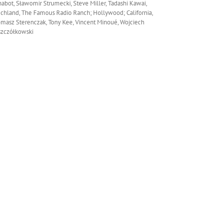
abot, Sławomir Strumecki, Steve Miller, Tadashi Kawai,
chland, The Famous Radio Ranch; Hollywood; California,
masz Sterenczak, Tony Kee, Vincent Minoué, Wojciech
szczółkowski