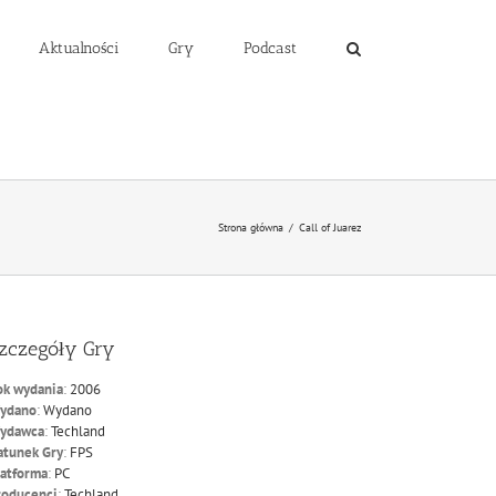
Aktualności
Gry
Podcast
Strona główna
/
Call of Juarez
zczegóły Gry
ok wydania
:
2006
ydano
:
Wydano
ydawca
:
Techland
atunek Gry
:
FPS
latforma
:
PC
roducenci
:
Techland