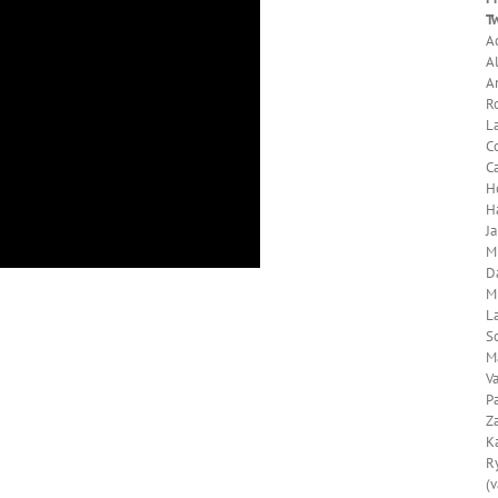
T
Ad
Al
An
Ro
La
C
Ca
H
Ha
Ja
Mi
Da
Mi
La
So
Ma
Va
P
Z
Ka
Ry
(v