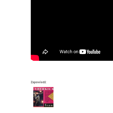
Zapowiedź
: