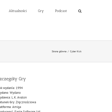
Aktualności
Gry
Podcast
Strona główna
/
Cyber Kick
zczegóły Gry
ok wydania
:
1994
ydano
:
Wydano
ydawca
:
L.K. Avalon
atunek Gry
:
Zręcznościowa
latforma
:
Amiga
roducenci
:
Eagle Software Ltd.