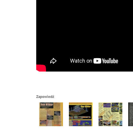
Zapowiedź
: