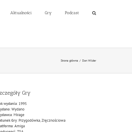
Aktualności
Gry
Podcast
Strona główna
/
Dan Wilder
zczegóły Gry
ok wydania
:
1995
ydano
:
Wydano
ydawca
:
Mirage
atunek Gry
:
Przygodówka
,
Zręcznościowa
latforma
:
Amiga
roducenci
:
TSA