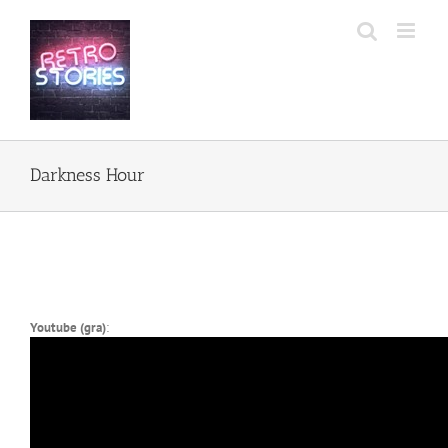
Przejdź
do
zawartości
Darkness Hour
Youtube (gra)
: