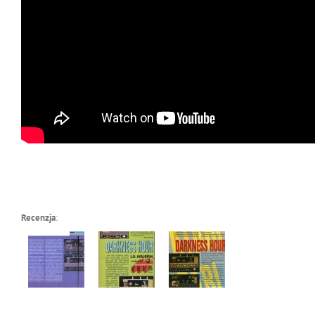
Recenzja
: