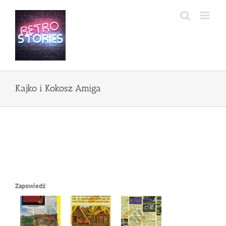
Przejdź
do
zawartości
Kajko i Kokosz Amiga
Zapowiedź
: