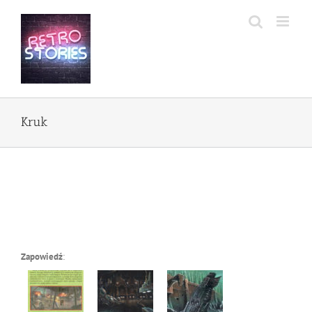
Przejdź
do
zawartości
Kruk
Zapowiedź
: